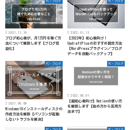
PC・ブログ
PC・ブログ
2021.11.19
2022.01.13
ブログ初心者が、月1万円を稼ぐ方
【2022年】初心者向け！
法について解説します【ブログ収
UpdraftPlusのおすすめ設定方法
益化】
【WordPressプラグイン／ブログ
データを自動バックアップ】
PC・ブログ
PC・ブログ
2022.06.01
【超初心者向け】Notionの使い方
2021.05.09
を解説します【始め方から活用方
Windows10インストールディスクの
法まで】
作成方法を解説【パソコンが起動
しないトラブルを解決】
PC・ブログ
PC・ブログ