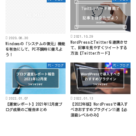
2021.10.29
2020.08.30
WordPressとTwitterを連携させ
Windowsの「システムの復元」機能
て、記事を見やすくツイートする
を有効にして、PC不調時に備えよ
方法【Twitterカード】
う！
PC・ブログ
PC・ブログ
2022.01.07
2022.01.13
【運営レポート】2021年12月度ブ
【2022年版】WordPressで導入す
ログ成果のご報告まとめ
べきおすすめプラグイン11選【必
須級レベルのみ】