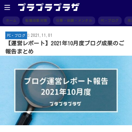
ホーム
転職活動対策
仕事・体調・メンタル
PC・ブログ
生
2021.11.01
PC・ブログ
【運営レポート】2021年10月度ブログ成果のご
報告まとめ