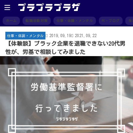
ホーム
転職活動対策
仕事・体調・メンタル
PC・ブログ
生
2019.09.19
2021.09.22
仕事・体調・メンタル
【体験談】ブラック企業を退職できない20代男
性が、労基で相談してみました