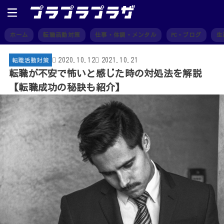
ホーム
転職活動対策
仕事・体調・メンタル
PC・ブログ
生
2020.10.12
2021.10.21
転職活動対策
転職が不安で怖いと感じた時の対処法を解説
【転職成功の秘訣も紹介】